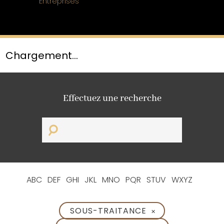
Entreprises
Chargement...
Effectuez une recherche
ABC
DEF
GHI
JKL
MNO
PQR
STUV
WXYZ
SOUS-TRAITANCE
✕