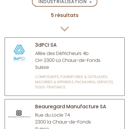
INDUSTRIALISATION
✕
5 résultats
3dPCI SA
Allée des Défricheurs 4b
CH-2300 La Chaux-de-Fonds
Suisse
COMPOSANTS, FOURNITURES & OUTILLAGES,
MACHINES & APPAREILS, PACKAGING, SERVICES,
SOUS-TRAITANCE
Beauregard Manufacture SA
Rue du Locle 74
2300 la Chaux-de-Fonds
Suisse