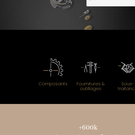
Composants
Fournitures &
Sous-
outillages
traitan
+600k