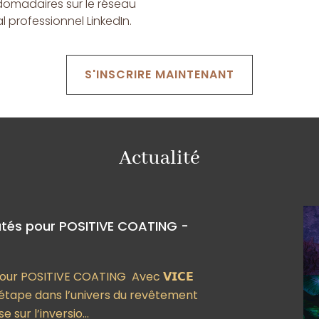
omadaires sur le réseau
l professionnel LinkedIn.
S'INSCRIRE MAINTENANT
Actualité
utés pour POSITIVE COATING -
our POSITIVE COATING Avec 𝗩𝗜𝗖𝗘
le étape dans l’univers du revêtement
sur l’inversio...