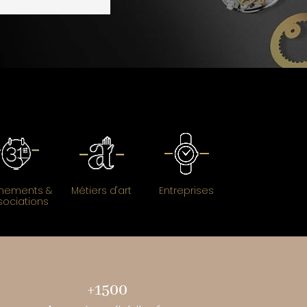
nements &
Métiers d'art
Entreprises
sociations
+1500