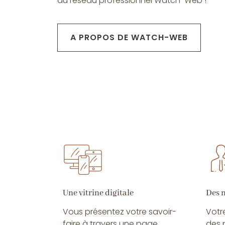
du réseau professionnel Watch-Web !
A PROPOS DE WATCH-WEB
Une vitrine digitale
Des 
Vous présentez votre savoir-
Votr
faire à travers une page
des 