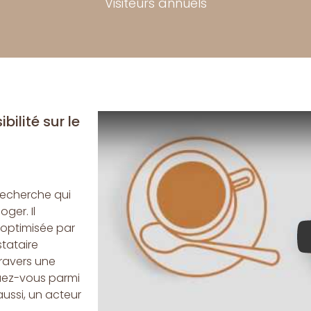
Visiteurs annuels
bilité sur le
recherche qui
ger. Il
 optimisée par
stataire
travers une
uez-vous parmi
aussi, un acteur