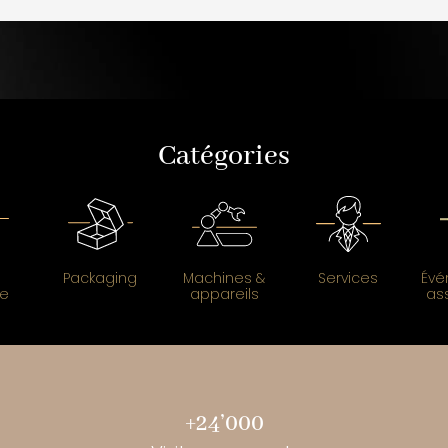
Catégories
Packaging
Machines &
Services
Évé
ce
appareils
as
+24’000