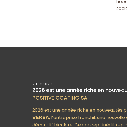
hebd
socia
23.06.2026
2026 est une année riche en nouvea
POSITIVE COATING SA
2026 est une année riche en nouveautés p
𝗩𝗘𝗥𝗦𝗔, l’entreprise franchit une nouvel
décoratif bicolore. Ce concept inédit repose 