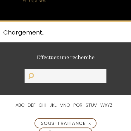
Entreprises
Chargement...
Effectuez une recherche
ABC
DEF
GHI
JKL
MNO
PQR
STUV
WXYZ
SOUS-TRAITANCE
✕