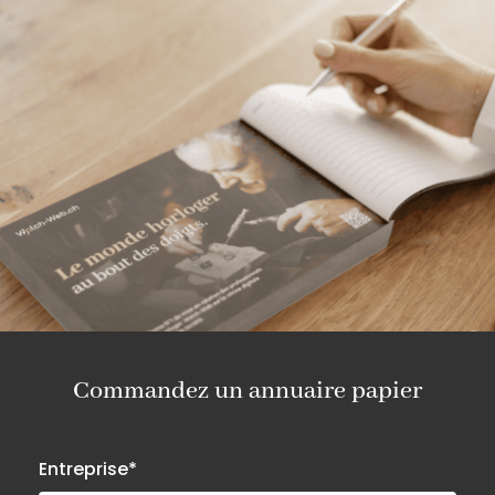
PHOTOGRAPHE 2
PROCESSUS 1
PRODUCTION 2
PROTOTYPAGE 7
PROTOTYPAGE (BOITES, BRACELETS) 1
PROTOTYPAGE (MOUVEMENTS, PLATINES, ETC)
3
PUBLICITÉ 4
RÉCUPÉRATION MÉTAUX PRÉCIEUX 1
RÉDACTION TECHNIQUE 2
RÉVISION 1
REVUES PROFESSIONELLES / PRESSE 2
SÉCURITÉ 1
SUPPLY CHAIN 1