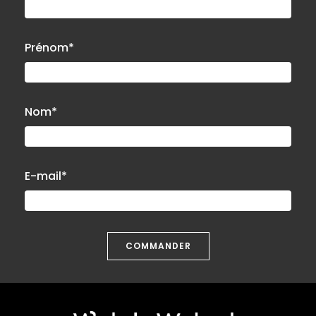
TRADUCTION 3
TRANSPORT 1
TRANSPORT 2
TRANSPORT DE VALEUR 3
TRANSPORTS INTERNATIONAUX 3
VENTES / LOCALISATIONS 2
VIDÉO 2
UNDEFINED UNDEFINED
Effectuez une recherche