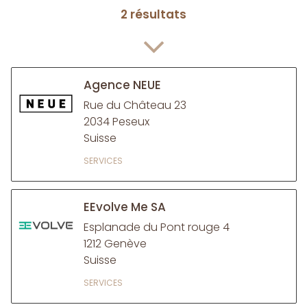
AUDIT 2
AUTOMATES CAFÉ / BOISSONS 1
BUREAU D'ÉTUDE 2
BUREAU TECHNIQUE 5
CONSEILS JURIDIQUES 1
CONSEILS PROPRIÉTÉ INTELLECTUELLE 1
CONSULTANT 7
DATA 1
DESIGN 6
DESSIN ARTISTIQUE 1
DESSINS & MODÈLES INDUSTRIELS 3
DÉVELOPPEMENT PRODUIT 5
DÉVELOPPEMENT PROJECTS HORLOGERS 3
DONNÉES TECHNIQUES 1