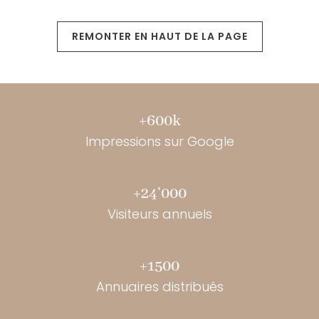
ÉTUDES DE MARCHÉ 1
FINANCE 1
FORMATIONS 7
GESTION DE PROJET 4
GRAPHISME / CRÉATION 3
IMAGE SYNTHÈSE 1
IMPRESSIONS 3D 3
IMPRIMERIE 3
INSURANCES 2
LEAN MANUFACTURING 1
LIVRE D'HORLOGERIE 1
LOGICIEL CAO - CFAO - GPAO 2
PDM/ PDM/ BI 1
PHOTO 2