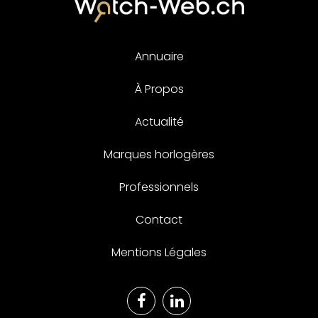
ABC
DEF
GHI
JKL
MNO
PQR
STUV
WXYZ
SERVICES
PHOTO
✕
✕
2 résultats
Agence NEUE
Rue du Château 23
2034 Peseux
Suisse
SERVICES
EEvolve Me SA