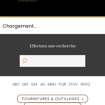
Entreprises
Chargement...
Effectuez une recherche
ABC
DEF
GHI
JKL
MNO
PQR
STUV
WXYZ
FOURNITURES & OUTILLAGES
✕