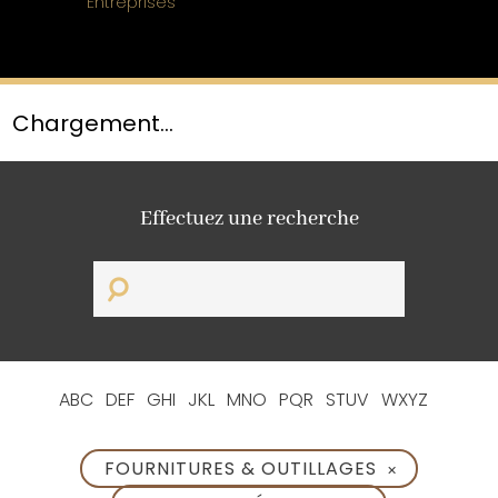
Entreprises
Chargement...
Effectuez une recherche
ABC
DEF
GHI
JKL
MNO
PQR
STUV
WXYZ
FOURNITURES & OUTILLAGES
✕